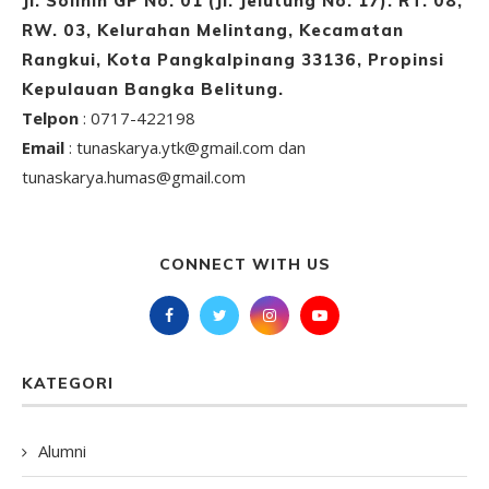
Jl. Solihin GP No. 01 (Jl. Jelutung No. 17). RT. 08,
RW. 03, Kelurahan Melintang, Kecamatan
Rangkui, Kota Pangkalpinang 33136, Propinsi
Kepulauan Bangka Belitung.
Telpon
: 0717-422198
Email
: tunaskarya.ytk@gmail.com dan
tunaskarya.humas@gmail.com
CONNECT WITH US
KATEGORI
Alumni