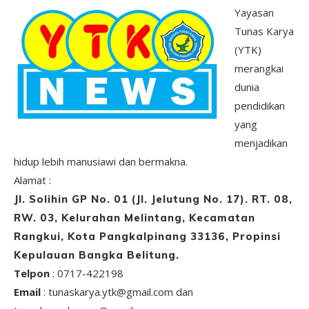
Yayasan
Tunas Karya
(YTK)
merangkai
dunia
pendidikan
yang
menjadikan
hidup lebih manusiawi dan bermakna.
Alamat :
Jl. Solihin GP No. 01 (Jl. Jelutung No. 17). RT. 08,
RW. 03, Kelurahan Melintang, Kecamatan
Rangkui, Kota Pangkalpinang 33136, Propinsi
Kepulauan Bangka Belitung.
Telpon
: 0717-422198
Email
: tunaskarya.ytk@gmail.com dan