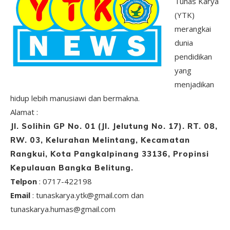
Tunas Karya
(YTK)
merangkai
dunia
pendidikan
yang
menjadikan
hidup lebih manusiawi dan bermakna.
Alamat :
Jl. Solihin GP No. 01 (Jl. Jelutung No. 17). RT. 08,
RW. 03, Kelurahan Melintang, Kecamatan
Rangkui, Kota Pangkalpinang 33136, Propinsi
Kepulauan Bangka Belitung.
Telpon
: 0717-422198
Email
: tunaskarya.ytk@gmail.com dan
tunaskarya.humas@gmail.com