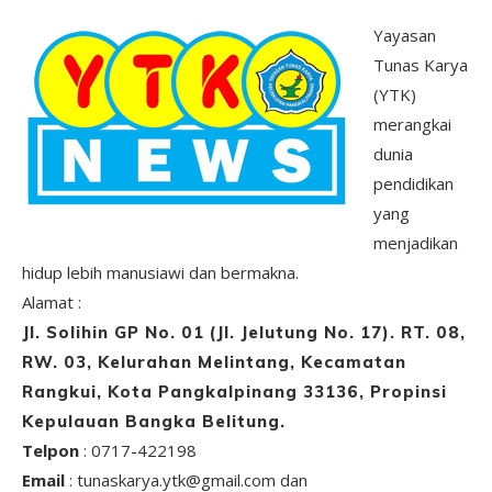
Yayasan
Tunas Karya
(YTK)
merangkai
dunia
pendidikan
yang
menjadikan
hidup lebih manusiawi dan bermakna.
Alamat :
Jl. Solihin GP No. 01 (Jl. Jelutung No. 17). RT. 08,
RW. 03, Kelurahan Melintang, Kecamatan
Rangkui, Kota Pangkalpinang 33136, Propinsi
Kepulauan Bangka Belitung.
Telpon
: 0717-422198
Email
: tunaskarya.ytk@gmail.com dan