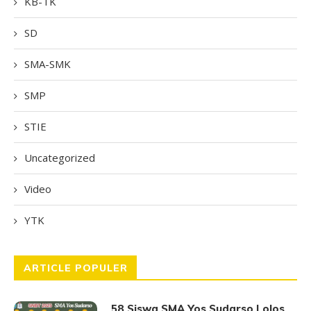
KB-TK
SD
SMA-SMK
SMP
STIE
Uncategorized
Video
YTK
ARTICLE POPULER
58 Siswa SMA Yos Sudarso Lolos