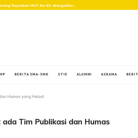
inang Rayakan HUT Ke-63, Mengakar...
SMP
BERITA SMA-SMK
STIE
ALUMNI
ASRAMA
BERIT
i dan Humas yang Hebat
t ada Tim Publikasi dan Humas