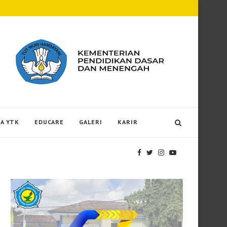
Guru SD Santa Theresia 1 Pangkalpinang Ik
A YTK
EDUCARE
GALERI
KARIR