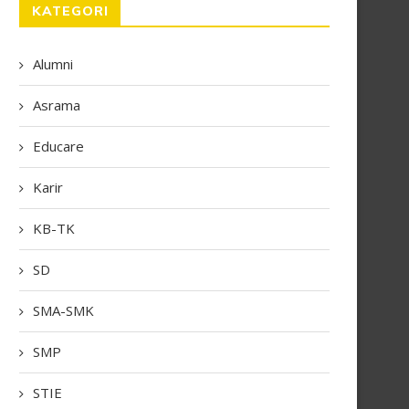
KATEGORI
Alumni
Asrama
Educare
Karir
KB-TK
SD
SMA-SMK
SMP
SMA Santo Yusup Buka Jalan
SMA Santo Yusup Sukses G
Menuju Kampus Impian
MPLS 2026, Bentuk...
STIE