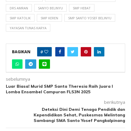
DRS AMRAN
SANYO BELINYU
SMP HEBAT
SMP KATOLIK
SMP KEREN
SMP SANTO YOSEF BELINYU
YAYASAN TUNAS KARYA
BAGIKAN
0
sebelumnya
Luar Biasa! Murid SMP Santa Theresia Raih Juara I
Lomba Ensambel Campuran FLS3N 2025
berikutnya
Deteksi Dini Demi Tenaga Pendidik dan
Kependidikan Sehat, Puskesmas Melintang
Sambangi SMA Santo Yosef Pangkalpinang