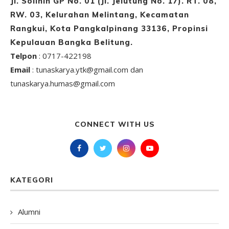
Jl. Solihin GP No. 01 (Jl. Jelutung No. 17). RT. 08,
RW. 03, Kelurahan Melintang, Kecamatan
Rangkui, Kota Pangkalpinang 33136, Propinsi
Kepulauan Bangka Belitung.
Telpon
: 0717-422198
Email
: tunaskarya.ytk@gmail.com dan
tunaskarya.humas@gmail.com
CONNECT WITH US
KATEGORI
Alumni