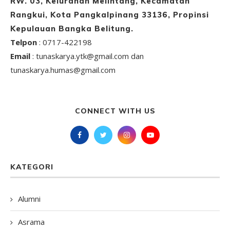
RW. 03, Kelurahan Melintang, Kecamatan
Rangkui, Kota Pangkalpinang 33136, Propinsi
Kepulauan Bangka Belitung.
Telpon
: 0717-422198
Email
: tunaskarya.ytk@gmail.com dan
tunaskarya.humas@gmail.com
CONNECT WITH US
KATEGORI
Alumni
Asrama