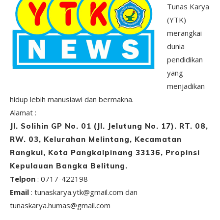
Tunas Karya
(YTK)
merangkai
dunia
pendidikan
yang
menjadikan
hidup lebih manusiawi dan bermakna.
Alamat :
Jl. Solihin GP No. 01 (Jl. Jelutung No. 17). RT. 08,
RW. 03, Kelurahan Melintang, Kecamatan
Rangkui, Kota Pangkalpinang 33136, Propinsi
Kepulauan Bangka Belitung.
Telpon
: 0717-422198
Email
: tunaskarya.ytk@gmail.com dan
tunaskarya.humas@gmail.com