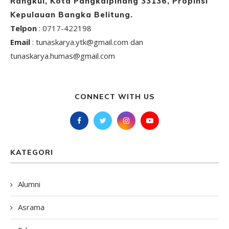
Rangkui, Kota Pangkalpinang 33136, Propinsi
Kepulauan Bangka Belitung.
Telpon
: 0717-422198
Email
: tunaskarya.ytk@gmail.com dan
tunaskarya.humas@gmail.com
CONNECT WITH US
KATEGORI
Alumni
Asrama