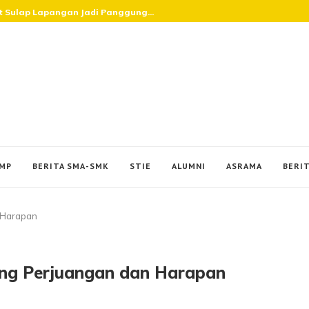
at Sulap Lapangan Jadi Panggung...
SMP
BERITA SMA-SMK
STIE
ALUMNI
ASRAMA
BERIT
n Harapan
tang Perjuangan dan Harapan