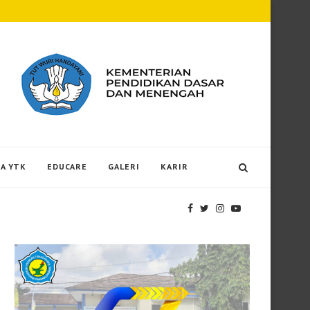
Bus Sekolah YTK Dirotasi, SMP Maria Gorett
A YTK
EDUCARE
GALERI
KARIR