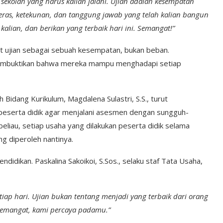
sekolah yang harus kalian jalani. Ujian adalah kesempatan
eras, ketekunan, dan tanggung jawab yang telah kalian bangun
alian, dan berikan yang terbaik hari ini. Semangat!”
at ujian sebagai sebuah kesempatan, bukan beban.
membuktikan bahwa mereka mampu menghadapi setiap
 Bidang Kurikulum, Magdalena Sulastri, S.S., turut
peserta didik agar menjalani asesmen dengan sungguh-
eliau, setiap usaha yang dilakukan peserta didik selama
ng diperoleh nantinya.
didikan. Paskalina Sakoikoi, S.Sos., selaku staf Tata Usaha,
iap hari. Ujian bukan tentang menjadi yang terbaik dari orang
. Semangat, kami percaya padamu.”