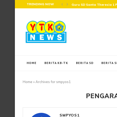
TRENDING NOW
Sekolah Santa Theresia 1 
HOME
BERITA KB-TK
BERITA SD
BERITA 
Home
»
Archives for smpyos1
PENGAR
SMPYOS1