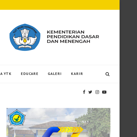
Puskesmas Gabek Ajak Siswa SD Santo Paul
A YTK
EDUCARE
GALERI
KARIR