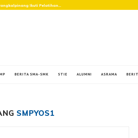
Pangkalpinang Awali Hari dengan...
SMP
BERITA SMA-SMK
STIE
ALUMNI
ASRAMA
BERIT
ANG
SMPYOS1