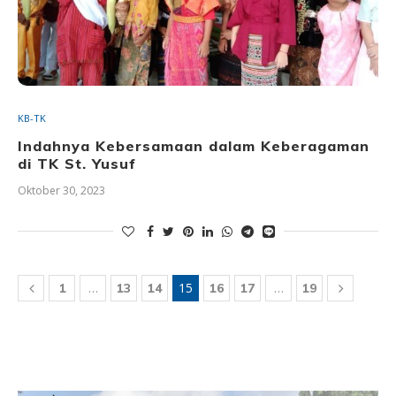
KB-TK
Indahnya Kebersamaan dalam Keberagaman
di TK St. Yusuf
Oktober 30, 2023
…
15
…
1
13
14
16
17
19